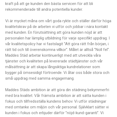
kraft på att ge kunden den bästa servicen för att bli
rekommenderade till andra potentiella kunder.
Vi är mycket måna om vårt goda rykte och ställer därför höga
kvalitetskrav på de arbeten vi utför och jobbar i nära kontakt
med kunden. En förutsättning att göra kunden nöjd är att
personalen har lämplig utbildning för varje specifikt uppdrag. I
vår kvalitetspolicy har vi fastslagit ”Att göra rätt från början, i
rätt tid och till överenskomna villkor”. Målet är alltså ”Noll fel”.
Maddes Städ arbetar kontinuerligt med att utveckla våra
tjänster och kvaliteten på levererade städtjänster och vår
målsättning är att skapa långsiktiga kundrelationer som
bygger på ömsesidigt förtroende. Vi åtar oss både stora och
små uppdrag med samma engagemang.
Maddes Städs ambition är att göra din städning bekymmerfri
med bra kvalitet. Vår främsta ambition är att sätta kunden i
fokus och tillfredsställa kundens behov. Vi utför städningar
med omtanke om miljön och vår personal. Självklart sätter vi
kunden i fokus och erbjuder därför ”nöjd-kund-garanti”. Vi