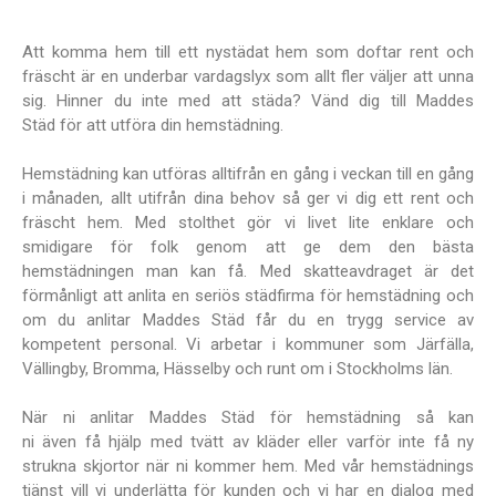
Att komma hem till ett nystädat hem som doftar rent och
fräscht är en underbar vardagslyx som allt fler väljer att unna
sig. Hinner du inte med att städa? Vänd dig till Maddes
Städ för att utföra din hemstädning.
Hemstädning kan utföras alltifrån en gång i veckan till en gång
i månaden, allt utifrån dina behov så ger vi dig ett rent och
fräscht hem. Med stolthet gör vi livet lite enklare och
smidigare för folk genom att ge dem den bästa
hemstädningen man kan få. Med skatteavdraget är det
förmånligt att anlita en seriös städfirma för hemstädning och
om du anlitar Maddes Städ får du en trygg service av
kompetent personal. Vi arbetar i kommuner som Järfälla,
Vällingby, Bromma, Hässelby och runt om i Stockholms län.
När ni anlitar Maddes Städ för hemstädning så kan
ni även få hjälp med tvätt av kläder eller varför inte få ny
strukna skjortor när ni kommer hem. Med vår hemstädnings
tjänst vill vi underlätta för kunden och vi har en dialog med