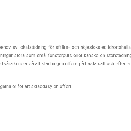
hov av lokalstädning för affärs- och nöjeslokaler, idrottshallar
ningar stora som små, fönsterputs eller kanske en storstädnin
med våra kunder så att städningen utförs på bästa sätt och efter e
ärna er för att skräddasy en offert.